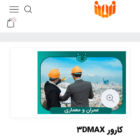
0
کارور ۳DMAX